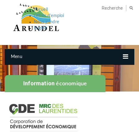
Accueil
Offres d’emploi
Nous joindre
English
Menu
Information
économique